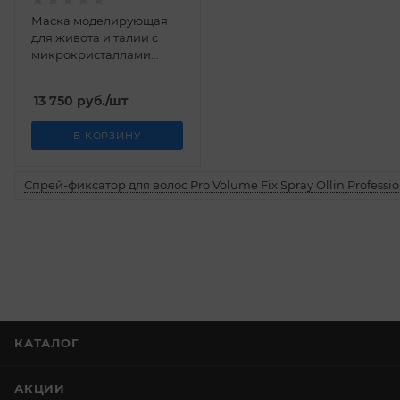
Маска моделирующая
для живота и талии с
микрокристаллами
Турмалина Fir Guam
1000 г
13 750
руб.
/шт
В КОРЗИНУ
Спрей-фиксатор для волос Pro Volume Fix Spray Ollin Professio
КАТАЛОГ
АКЦИИ