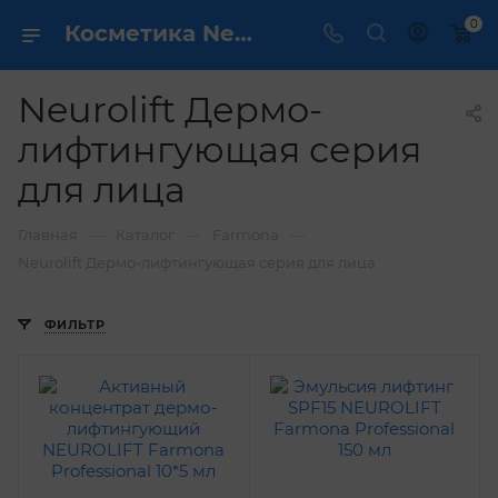
0
Косметика Neurolift Дермо-лифтингующая серия для лица - купить в интернет магазине ✔️ по выгодной цене
Neurolift Дермо-
лифтингующая серия
для лица
—
—
—
Главная
Каталог
Farmona
Neurolift Дермо-лифтингующая серия для лица
ФИЛЬТР