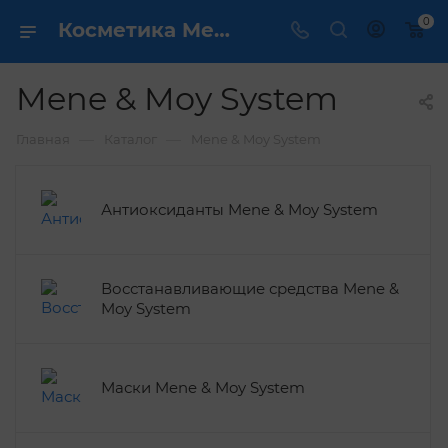
0
Косметика Mene & Moy System - купить в интернет магазине ✔️ по выгодной цене
Mene & Moy System
—
—
Главная
Каталог
Mene & Moy System
Антиоксиданты Mene & Moy System
Восстанавливающие средства Mene &
Moy System
Маски Mene & Moy System