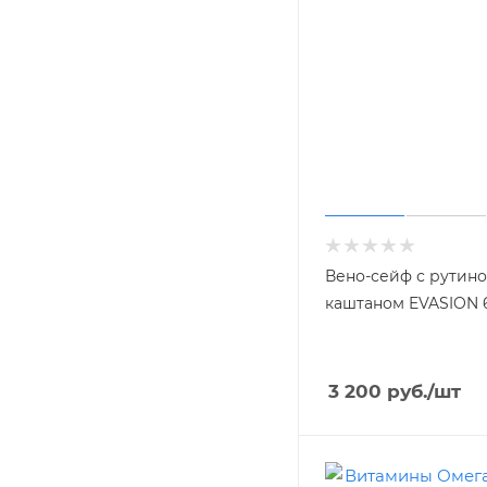
Вено-сейф с рутин
каштаном EVASION 
3 200
руб.
/шт