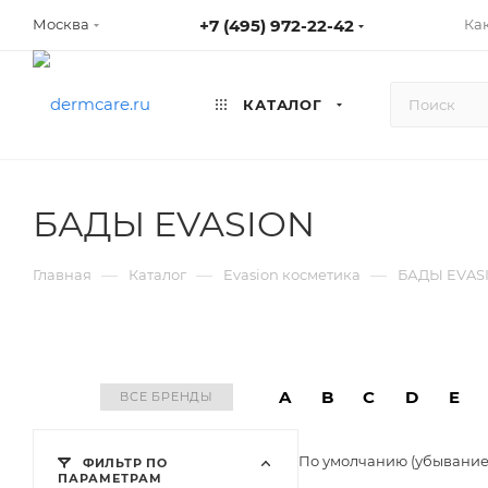
+7 (495) 972-22-42
Ка
Москва
КАТАЛОГ
БАДЫ EVASION
—
—
—
Главная
Каталог
Evasion косметика
БАДЫ EVAS
A
B
C
D
E
ВСЕ БРЕНДЫ
По умолчанию (убывани
ФИЛЬТР ПО
ПАРАМЕТРАМ