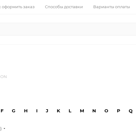
к оформить заказ
Способы доставки
Варианты оплаты
ION
F
G
H
I
J
K
L
M
N
O
P
Q
е)