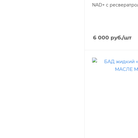
NAD+ с ресвератро
6 000
руб.
/шт