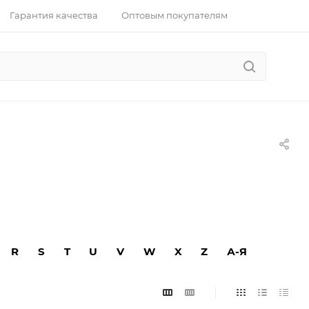
Гарантия качества
Оптовым покупателям
R
S
T
U
V
W
X
Z
А-Я