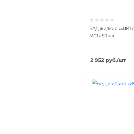
БАД жидкий ««ВИТ
МСТ» 50 мл
2 952
руб.
/шт