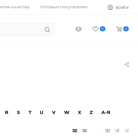
нтия качества
Оптовым покупателям
ВОЙТИ
0
0
R
S
T
U
V
W
X
Z
А-Я