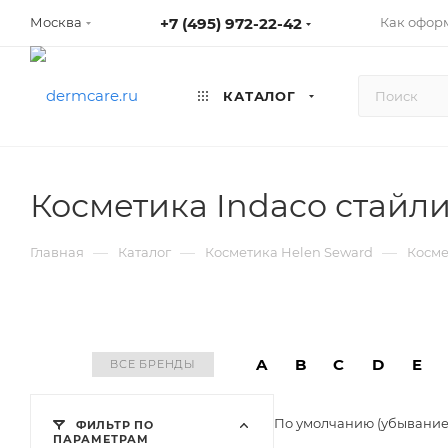
+7 (495) 972-22-42
Как оформ
Москва
КАТАЛОГ
Косметика Indaco стайли
—
—
—
Главная
Каталог
Косметика Helen Seward
Косме
A
B
C
D
E
ВСЕ БРЕНДЫ
По умолчанию (убывани
ФИЛЬТР ПО
ПАРАМЕТРАМ