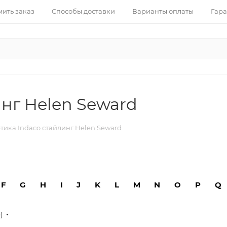
ить заказ
Способы доставки
Варианты оплаты
Гара
нг Helen Seward
тика Indaco стайлинг Helen Seward
F
G
H
I
J
K
L
M
N
O
P
Q
е)