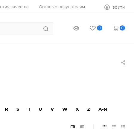
нтия качества
Оптовым покупателям
ВОЙТИ
0
0
R
S
T
U
V
W
X
Z
А-Я