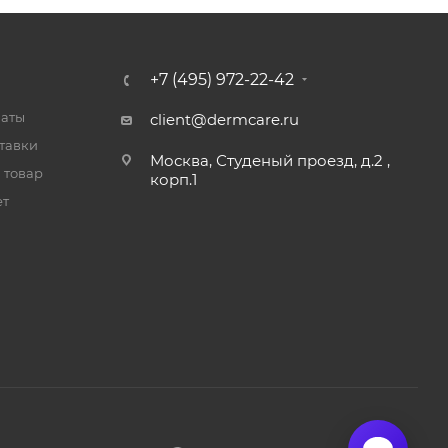
+7 (495) 972-22-42
латы
client@dermcare.ru
тавки
Москва, Студеный проезд, д.2 ,
 товар
корп.1
ет