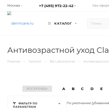
+7 (495) 972-22-42
Как оформ
Москва
КАТАЛОГ
Антивозрастной уход Cl
—
—
—
Главная
Каталог
Bb Laboratories
Антивозрастной
A
B
C
D
E
ВСЕ БРЕНДЫ
По умолчанию (убывани
ФИЛЬТР ПО
ПАРАМЕТРАМ