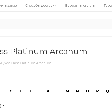
ить заказ
Способы доставки
Варианты оплаты
Гара
ass Platinum Arcanum
 уход Class Platinum Arcanum
F
G
H
I
J
K
L
M
N
O
P
Q
е)