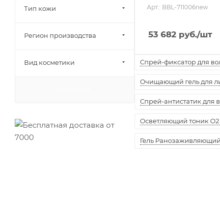
Арт.: BBL-711006new
Тип кожи
53 682
руб.
/шт
Регион производства
Спрей-фиксатор для воло
Вид косметики
Очищающий гель для лиц
ПОКАЗАТЬ
Спрей-антистатик для вол
Осветляющий тоник O2 
Гель Ранозаживляющий "