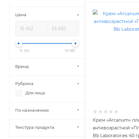
Цена
15 452
53 682
Бренд
Рубрика
Для лица
По назначению
Крем «Arcanum» пл
Текстура продукта
антивозрастной «П
Bb Laboratories 40 г