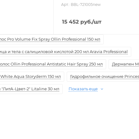
Арт.: BBL-721005new
15 452
руб.
/шт
с Pro Volume Fix Spray Ollin Professional 150 мл
а и тела с салициловой кислотой 200 мл Aravia Professional
ос Ollin Professional Antistatic Hair Spray 250 мл
Дермапен M
White Aqua Storyderm 150 мл
Гидрофильное очищение Princess
ЛитА-Цвет-2" Litaline 30 мл
Показать еще