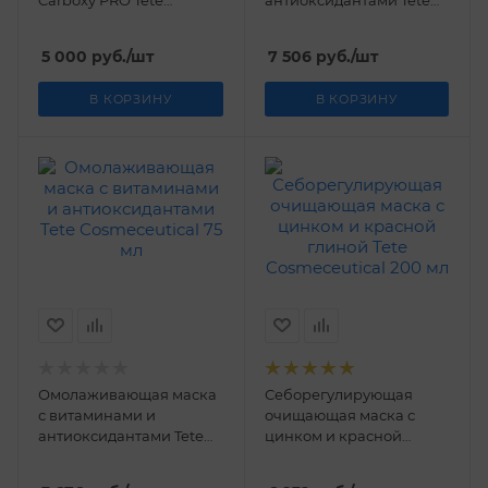
Carboxy PRO Tetе
антиоксидантами Tetе
Cosmeceutical 10 шт
Cosmeceutical 200 мл
5 000
руб.
/шт
7 506
руб.
/шт
В КОРЗИНУ
В КОРЗИНУ
Омолаживающая маска
Себорегулирующая
с витаминами и
очищающая маска с
антиоксидантами Tetе
цинком и красной
Cosmeceutical 75 мл
глиной Tetе
Cosmeceutical 200 мл