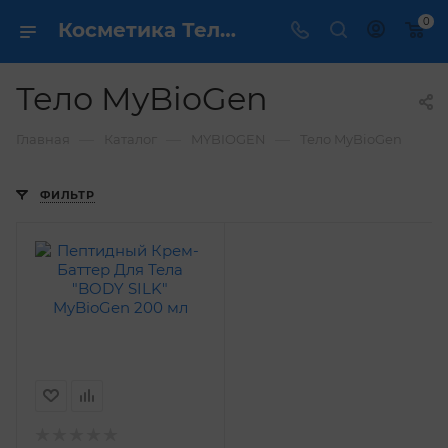
0
Косметика Тело MyBioGen - купить в интернет магазине ✔️ по выгодной цене
Тело MyBioGen
—
—
—
Главная
Каталог
MYBIOGEN
Тело MyBioGen
ФИЛЬТР