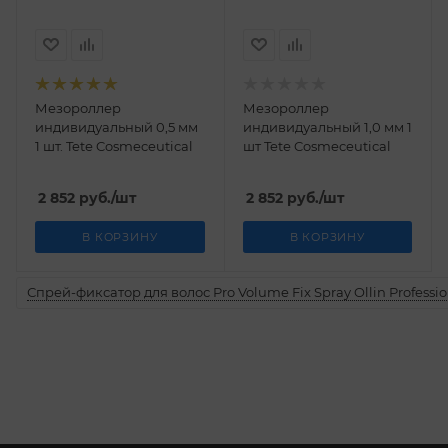
Мезороллер
Мезороллер
индивидуальный 0,5 мм
индивидуальный 1,0 мм 1
1 шт. Tetе Cosmeceutical
шт Tetе Cosmeceutical
2 852
руб.
/шт
2 852
руб.
/шт
В КОРЗИНУ
В КОРЗИНУ
Спрей-фиксатор для волос Pro Volume Fix Spray Ollin Professio