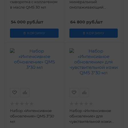
сыворотка с коллагеном
минеральный
в масле QMS 30 мл
омолаживающий
комплекс с
лифтинговым эффектом
54 000
руб.
/шт
64 800
руб.
/шт
QMS 30 мл + 50 мл
В КОРЗИНУ
В КОРЗИНУ
Набор «Интенсивное
Набор «Интенсивное
обновление» QMS 3*30
обновление» для
мл
чувствительной кожи
QMS 3*30 мл