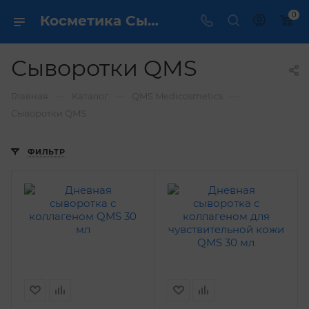
0
Косметика Сыворотки QMS - купить в интернет магазине ✔️ по выгодной цене
Сыворотки QMS
—
—
—
Главная
Каталог
QMS Medicosmetics
Сыворотки QMS
ФИЛЬТР