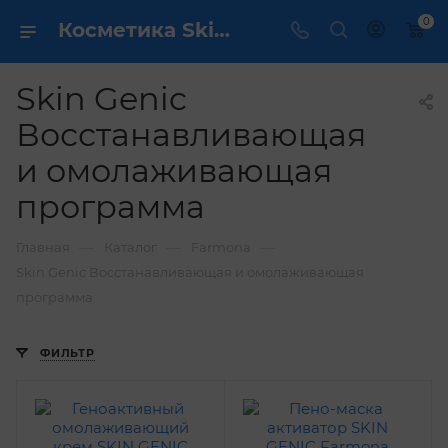
0
Косметика Skin Genic Восстанавливающая и омолаживающая программа - купить в интернет магазине ✔️ по выгодной цене
Skin Genic
Восстанавливающая
и омолаживающая
программа
—
—
—
Главная
Каталог
Farmona
Skin Genic Восстанавливающая и омолаживающая
программа
ФИЛЬТР