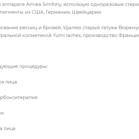
аппарате Amiea Simfony, использую одноразовые стери
 пигменты из США, Германии, Швейцарии.
вание ресниц и бровей. Удаляю старый татуаж Bioремув
уральной косметикой Yumi laches, производство Франци
дующие процедуры:
ка лица
арбокситерапия
пи
ка лица