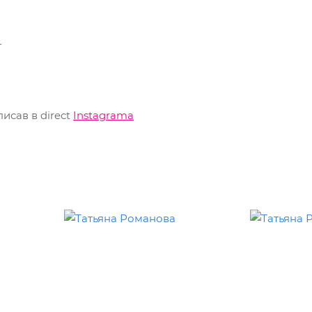
г
исав в direct
Instagrama