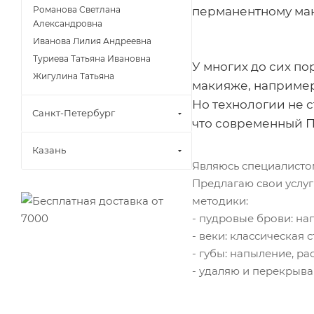
Романова Светлана
перманентному мак
Александровна
Иванова Лилия Андреевна
Туриева Татьяна Ивановна
У многих до сих п
Жигулина Татьяна
макияже, например
Но технологии не ст
Санкт-Петербург
что современный П
Казань
Являюсь специалистом
Предлагаю свои услуг
методики:
- пудровые брови: на
- веки: классическая
- губы: напыление, ра
- удаляю и перекрыва