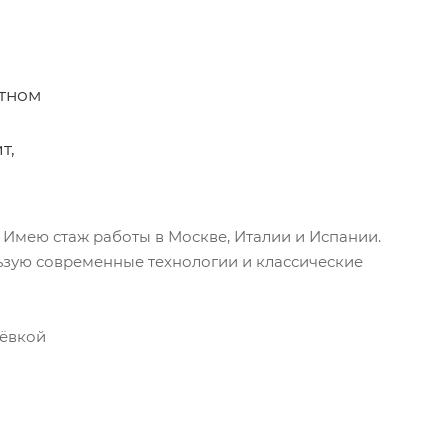
нтном
т,
 Имею стаж работы в Москве, Италии и Испании.
льзую современные технологии и классические
шёвкой