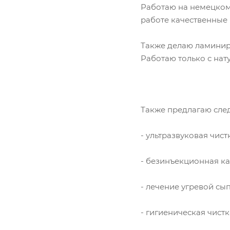
Работаю на немецком 
работе качественные
Также делаю ламиниро
Работаю только с нат
Также предлагаю сле
- ультразвуковая чист
- безинъекционная к
- лечение угревой сы
- гигиеническая чист