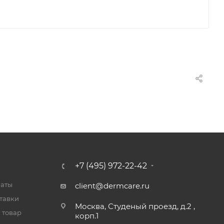
+7 (495) 972-22-42
латы
client@dermcare.ru
тавки
Москва, Студеный проезд, д.2 ,
 товар
корп.1