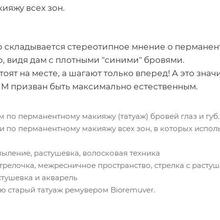
ияжу всех зон.
ор складывается стереотипное мнение о пермане
, видя дам с плотными "синими" бровями.
оят на месте, а шагают только вперед! А это значи
М призван быть максимально естественным.
 по перманентному макияжу (татуаж) бровей глаз и губ.
и по перманентному макияжу всех зон, в которых испо
пыление, растушевка, волосковая техника
 стрелочка, межресничное пространство, стрелка с расту
стушевка и акварель
ю старый татуаж ремувером Bioremuver.