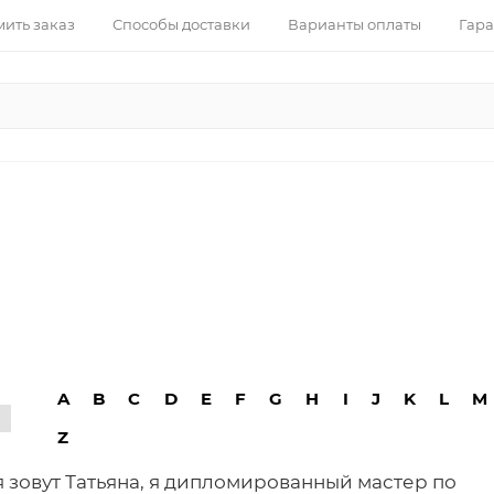
ить заказ
Способы доставки
Варианты оплаты
Гара
A
B
C
D
E
F
G
H
I
J
K
L
M
Z
 зовут Татьяна, я дипломированный мастер по