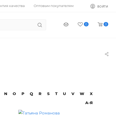
нтия качества
Оптовым покупателям
ВОЙТИ
0
0
N
O
P
Q
R
S
T
U
V
W
X
А-Я