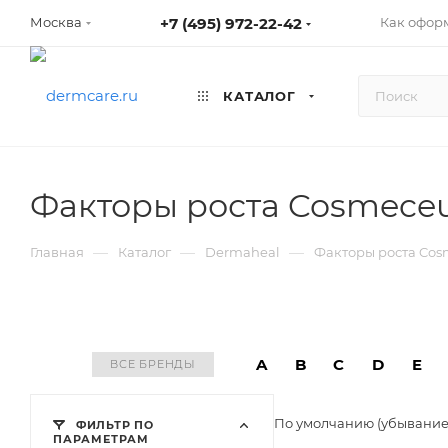
+7 (495) 972-22-42
Как оформ
Москва
КАТАЛОГ
Факторы роста Cosmeceu
—
—
—
Главная
Каталог
Dermaheal
Факторы роста Cos
A
B
C
D
E
ВСЕ БРЕНДЫ
По умолчанию (убывани
ФИЛЬТР ПО
ПАРАМЕТРАМ