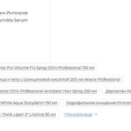
ин Интенсив
wrinkle Serum
с Pro Volume Fix Spray Ollin Professional 150 мл
а и тела с салициловой кислотой 200 мл Aravia Professional
ос Ollin Professional Antistatic Hair Spray 250 мл
Дермапен M
White Aqua Storyderm 150 мл
Гидрофильное очищение Princess
ЛитА-Цвет-2" Litaline 30 мл
Показать еще