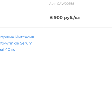
Арт.: CAW00938
6 900
руб.
/шт