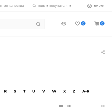
нтия качества
Оптовым покупателям
ВОЙТИ
0
0
R
S
T
U
V
W
X
Z
А-Я