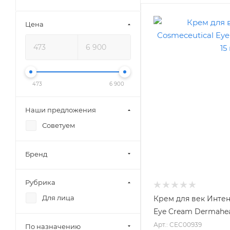
Цена
473
6 900
Наши предложения
Советуем
Бренд
Рубрика
Для лица
Крем для век Интен
Eye Cream Dermahea
Арт.: CEC00939
По назначению