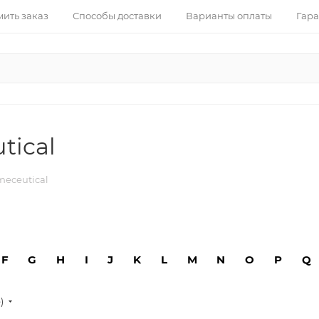
ить заказ
Способы доставки
Варианты оплаты
Гара
tical
meceutical
F
G
H
I
J
K
L
M
N
O
P
Q
е)