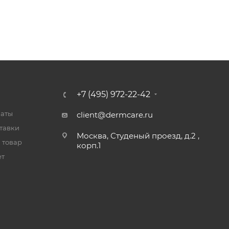
+7 (495) 972-22-42
латы
client@dermcare.ru
тавки
Москва, Студеный проезд, д.2 ,
 товар
корп.1
ет