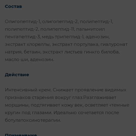
Состав
Олигопептид-1, олигопептид-2, полипептид-1,
полипептид-2, полипептид-11, пальмитоил
пентапептид-3, медь трипептид-1, аденозин,
экстракт хлореллы, экстракт портулака, гиалуронат
натрия, бетаин, экстракт листьев гинкго билоба,
масло ши, аденозин.
Действие
Интенсивный крем. Снижает проявление видимых
признаков старения вокруг глаз.Разглаживает
морщины, подтягивает кожу век, осветляет «темные
круги» под глазами. Идеально сочетается после
ботулатоксинотерапии.
Применение