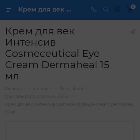
0
Крем для век Интенсив Cosmeceutical Eye Cream Dermaheal 15 мл купить по выгодной цене в интернет магазине
Крем для век
Интенсив
Cosmeceutical Eye
Cream Dermaheal 15
мл
—
—
—
Главная
Каталог
Dermaheal
—
Факторы роста Cosmeceutical
Крем для век Интенсив Cosmeceutical Eye Cream Dermaheal
15 мл