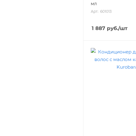
мл
Арт.: 601013
1 887
руб.
/шт