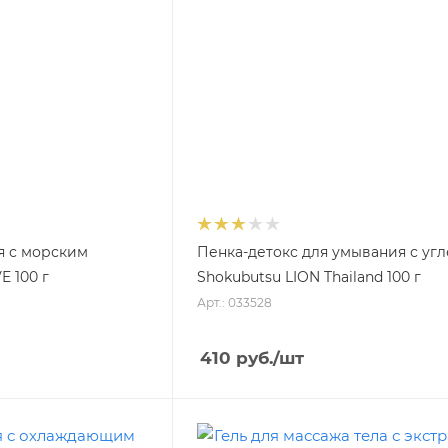
я с морским
Пенка-детокс для умывания с уг
 100 г
Shokubutsu LION Thailand 100 г
Арт.: 033528
410
руб.
/шт