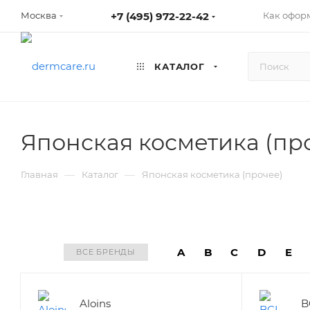
+7 (495) 972-22-42
Как оформ
Москва
КАТАЛОГ
Японская косметика (пр
—
—
Главная
Каталог
Японская косметика (прочее)
A
B
C
D
E
ВСЕ БРЕНДЫ
Aloins
B