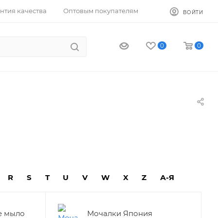
нтия качества
Оптовым покупателям
ВОЙТИ
0
0
R
S
T
U
V
W
X
Z
А-Я
е мыло
Мочалки Япония