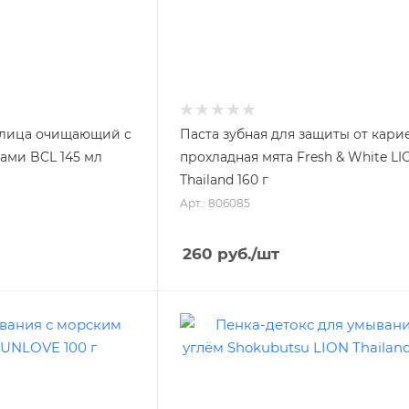
 лица очищающий с
Паста зубная для защиты от кари
ами BCL 145 мл
прохладная мята Fresh & White LI
Thailand 160 г
Арт.: 806085
260
руб.
/шт