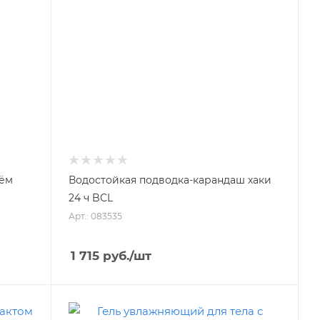
лём
Водостойкая подводка-карандаш хаки
24 ч BCL
Арт.: 083535
1 715
руб.
/шт