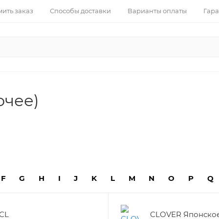
ить заказ
Способы доставки
Варианты оплаты
Гара
очее)
F
G
H
I
J
K
L
M
N
O
P
Q
CL
CLOVER Японско