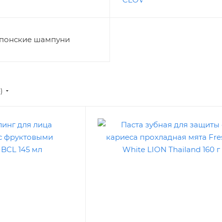
понские шампуни
е)