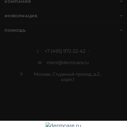
КОМПАНИЯ
ИНФОРМАЦИЯ
ПОМОЩЬ
+7 (495) 972-22-42
client@dermcare.ru
Москва, Студеный проезд, д.2 ,
корп.1