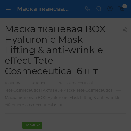
0
Маска тканевая BOX Hyaluronic Mask Lifting & anti-wrinkle effect Tetе Cosmeceutical 6 шт купить по выгодной цене в интернет магазине
Маска тканевая BOX
Hyaluronic Mask
Lifting & anti-wrinkle
effect Tetе
Cosmeceutical 6 шт
—
—
—
Главная
Каталог
Tete Cosmeceutical
—
Tete Cosmeceutical Активные маски Tete Cosmeceutical
Маска тканевая BOX Hyaluronic Mask Lifting & anti-wrinkle
effect Tetе Cosmeceutical 6 шт
Новинка