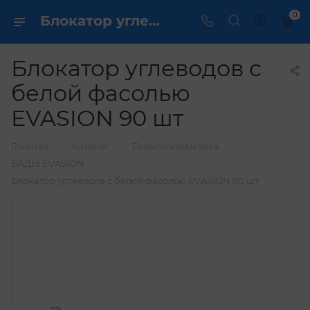
0
Блокатор углеводов с белой фасолью EVASION 90 шт купить по выгодной цене в интернет магазине
Блокатор углеводов с
белой фасолью
EVASION 90 шт
—
—
—
Главная
Каталог
Evasion косметика
—
БАДЫ EVASION
Блокатор углеводов с белой фасолью EVASION 90 шт