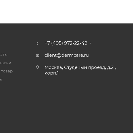
+7 (495) 972-22-42
латы
client@dermcare.ru
тавки
Москва, Студеный проезд, д.2 ,
 товар
корп.1
ет