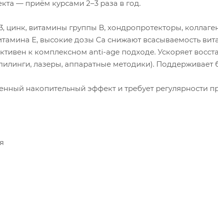
кта — приём курсами 2–3 раза в год.
, цинк, витамины группы В, хондропротекторы, коллаг
итамина Е, высокие дозы Са снижают всасываемость вит
ивен к комплексном anti-age подходе. Ускоряет восст
пилинги, лазеры, аппаратные методики). Поддерживает 
нный накопительный эффект и требует регулярности пр
ея