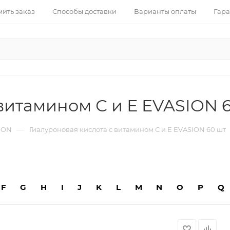
ить заказ
Способы доставки
Варианты оплаты
Гара
витамином С и Е EVASION 
—
ION
Гиалуроновая кислота с витамином С и Е EVASION 60 шт
F
G
H
I
J
K
L
M
N
O
P
Q