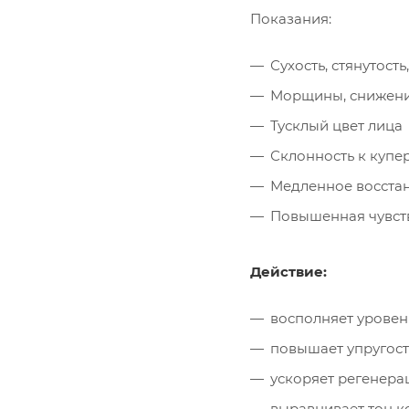
Показания:
Сухость, стянутос
Морщины, снижени
Тусклый цвет лица
Склонность к купе
Медленное восста
Повышенная чувств
Действие:
восполняет уровен
повышает упругост
ускоряет регенера
выравнивает тон 