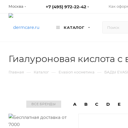
+7 (495) 972-22-42
Как оформ
Москва
КАТАЛОГ
Гиалуроновая кислота с 
—
—
—
Главная
Каталог
Evasion косметика
БАДЫ EVAS
A
B
C
D
E
ВСЕ БРЕНДЫ