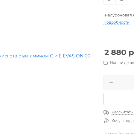
Гиалуроновая 
Подробности
2 880
р
Нашли деше
Рассчитать
Хочу в под
Цена действите