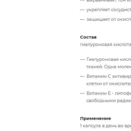
укрепляет сосудис
защищает от окисл
Состав
гиалуроновая кислота 
Гиалуроновая кисл
тканей. Одна молек
Витамин C активир
клетки от окислите
Витамин E - липо
свободными радика
Применение
1 капсула в день во 