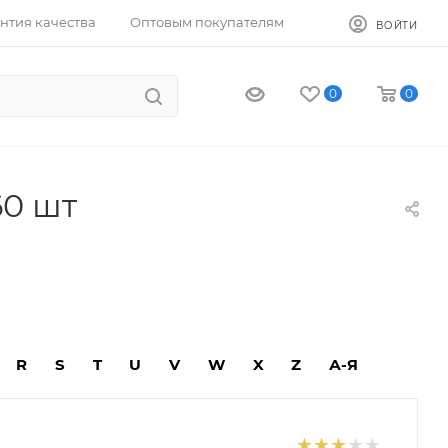
нтия качества
Оптовым покупателям
ВОЙТИ
0
0
60 шт
R
S
T
U
V
W
X
Z
А-Я