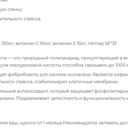
тую стенку
ительного стресса
150мг, витамин С 90мг, витамин Е 15мг, пептид SE*33
ота — это природный полисахарид, присутствующий в вн
ула гиалуроновой кислоты способна связывать до 1000 
ует фибробласты для синтеза коллагена. Является кофа
льного стресса, стабилизирует клеточные мембраны.
фильный антиоксидант, который защищает фосфолипидн
лами. Поддерживает целостность и функциональность к
время еды, курсом от 1 месяца.Рекомендуется запивать д