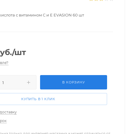
кислота с витамином С и Е EVASION 60 шт
уб.
/шт
вле?
В КОРЗИНУ
КУПИТЬ В 1 КЛИК
 доставку
арок
льна только для интернет-магазина и может отличаться от