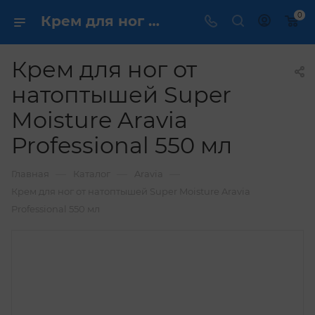
0
Крем для ног от натоптышей Super Moisture Aravia Professional 550 мл купить по выгодной цене в интернет магазине
Крем для ног от
натоптышей Super
Moisture Aravia
Professional 550 мл
—
—
—
Главная
Каталог
Aravia
Крем для ног от натоптышей Super Moisture Aravia
Professional 550 мл