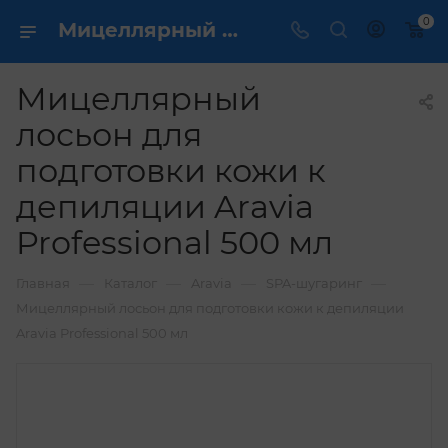
0
Мицеллярный лосьон для подготовки кожи к депиляции Aravia Professional 500 мл купить по выгодной цене в интернет магазине
Мицеллярный
лосьон для
подготовки кожи к
депиляции Aravia
Professional 500 мл
—
—
—
—
Главная
Каталог
Aravia
SPA-шугаринг
Мицеллярный лосьон для подготовки кожи к депиляции
Aravia Professional 500 мл