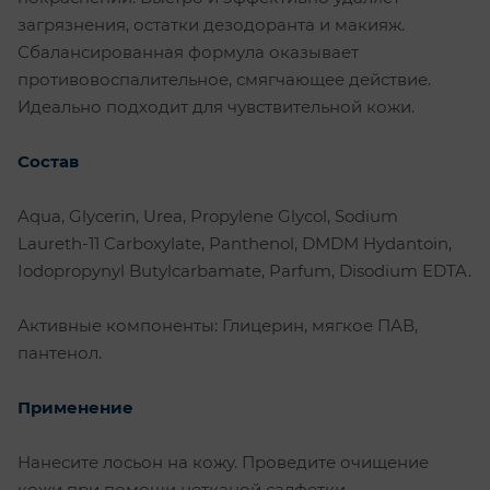
загрязнения, остатки дезодоранта и макияж.
Сбалансированная формула оказывает
противовоспалительное, смягчающее действие.
Идеально подходит для чувствительной кожи.
Состав
Aqua, Glycerin, Urea, Propylene Glycol, Sodium
Laureth-11 Carboxylate, Panthenol, DMDM Hydantoin,
Iodopropynyl Butylcarbamate, Parfum, Disodium EDTA.
Активные компоненты: Глицерин, мягкое ПАВ,
пантенол.
Применение
Нанесите лосьон на кожу. Проведите очищение
кожи при помощи нетканой салфетки.