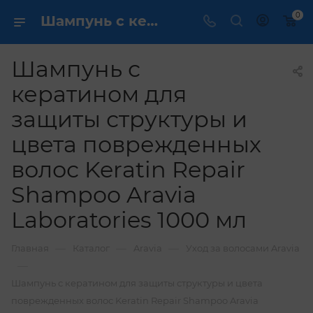
0
Шампунь с кератином для защиты структуры и цвета поврежденных волос Keratin Repair Shampoo Aravia Laboratories 1000 мл купить по выгодной цене в интернет магазине
Шампунь с
кератином для
защиты структуры и
цвета поврежденных
волос Keratin Repair
Shampoo Aravia
Laboratories 1000 мл
—
—
—
Главная
Каталог
Aravia
Уход за волосами Aravia
—
Шампунь с кератином для защиты структуры и цвета
поврежденных волос Keratin Repair Shampoo Aravia