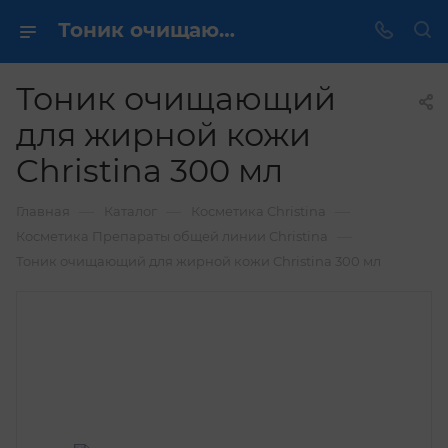
Тоник очищающий для жирной кожи Christina 300 мл купить по выгодной цене в интернет магазине
Тоник очищающий
для жирной кожи
Christina 300 мл
—
—
—
Главная
Каталог
Косметика Christina
—
Косметика Препараты общей линии Christina
Тоник очищающий для жирной кожи Christina 300 мл