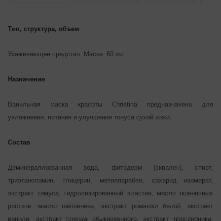
Тип, структура, объем
Ухаживающее средство. Маска. 60 мл.
Назначение
Ванильная маска красоты Christina предназначена для
увлажнения, питания и улучшения тонуса сухой кожи.
Состав
Деминерализованная вода, фитодерм (сквален), спирт,
триэтаноламин, глицерин, метилпарабен, сахарид изомерат,
экстракт тимуса, гидролизированный эластин, масло пшеничных
ростков, масло шиповника, экстракт ромашки белой, экстракт
ванили, экстракт плюща обыкновенного, экстракт просвирника,