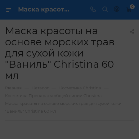
0
Маска красоты на основе морских трав для сухой кожи "Ваниль" Christina 60 мл купить по выгодной цене в интернет магазине
Маска красоты на
основе морских трав
для сухой кожи
"Ваниль" Christina 60
мл
—
—
—
Главная
Каталог
Косметика Christina
—
Косметика Препараты общей линии Christina
Маска красоты на основе морских трав для сухой кожи
"Ваниль" Christina 60 мл