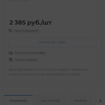
Christina Elastin Collagen Azulene Moisture Cream
2 385
руб.
/шт
Нашли дешевле?
КУПИТЬ В 1 КЛИК
Рассчитать доставку
Хочу в подарок
Цена действительна только для интернет-магазина и
может отличаться от цен в розничных магазинах
ОПИСАНИЕ
КАК КУПИТЬ
ОПЛАТА
Д