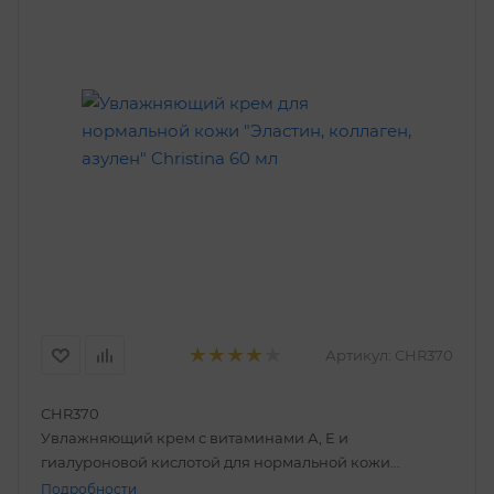
Артикул:
CHR370
CHR370
Увлажняющий крем с витаминами А, Е и
гиалуроновой кислотой для нормальной кожи
"Эластин, коллаген, азулен" 60 мл
Подробности