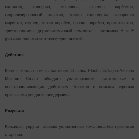
коллаген, глицерин, мочевина, сквален, карбомер,
гидролизированный эластин, масло календулы, изопропил
миристат, азулен, метил парабен, пропил парабен, ароматизатор,
триэтаноламин, дермавитаминный комплекс - витамины А и Е
(ретинил пальмитат и токоферил ацетат).
Действие
Крем с коллагеном и эластином Christina Elastin Collagen Azulene
Moisture Cream обладает увлажняющим, питательным и
восстанавливающим действием. Борется с самыми первыми
признаками увядания эпидермиса.
Результат
Красивая, упругая, хорошо увлажненная кожа лица без признаков
старения.