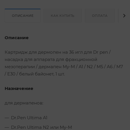
ОПИСАНИЕ
КАК КУПИТЬ
ОПЛАТА
Д
Описание
Картридж для дермопен на 36 игл для Dr pen /
насадка для аппарата для фракционной
мезотерапии / дермапен My-M / А1 / N2 / M5 / А6 / М7
/ E30 / белый байонет, 1 шт.
Назначение
для дермапенов:
Dr.Pen Ultima A1
Dr.Pen Ultima N2 или My-M