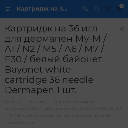
0
Картридж на 36 игл для дермапен My-M / А1 / N2 / M5 / А6 / М7 / E30 / белый байонет Bayonet white cartridge 36 needle Dermapen 1 шт. купить по выгодной цене в интернет магазине
Картридж на 36 игл
для дермапен My-M /
А1 / N2 / M5 / А6 / М7 /
E30 / белый байонет
Bayonet white
cartridge 36 needle
Dermapen 1 шт.
—
—
—
Главная
Каталог
Dermapen дермапен
Картридж на 36 игл для дермапен My-M / А1 / N2 / M5 / А6 / М7
/ E30 / белый байонет Bayonet white cartridge 36 needle
Dermapen 1 шт.