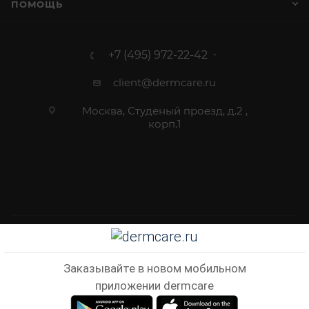
ПОМОЩЬ
+7 (495) 972-22-42
client@dermcare.ru
Москва, Студеный проезд, д.2 ,
корп.1
2012 - 2026 © Dermcare.ru - интернет-магазин косметики
Заказывайте в новом мобильном
приложении dermcare
В КОРЗИНУ