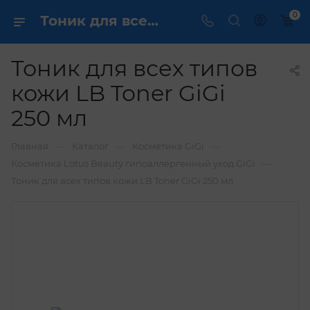
0
Тоник для всех типов кожи LB Toner GiGi 250 мл купить по выгодной цене в интернет магазине
Тоник для всех типов
кожи LB Toner GiGi
250 мл
—
—
—
Главная
Каталог
Косметика GiGi
—
Косметика Lotus Beauty гипоаллергенный уход GiGi
Тоник для всех типов кожи LB Toner GiGi 250 мл