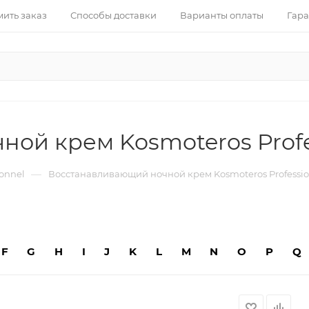
ить заказ
Способы доставки
Варианты оплаты
Гара
ой крем Kosmoteros Profe
—
ionnel
Восстанавливающий ночной крем Kosmoteros Professio
F
G
H
I
J
K
L
M
N
O
P
Q