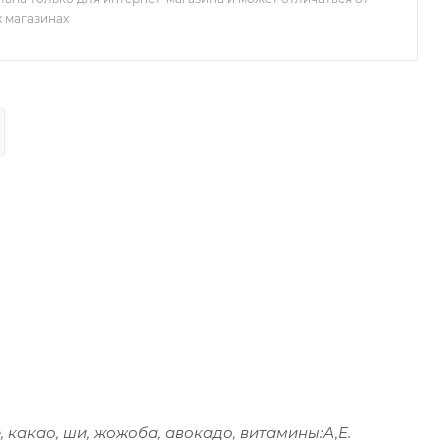
х магазинах
 какао, ши, жожоба, авокадо, витамины:А,Е.