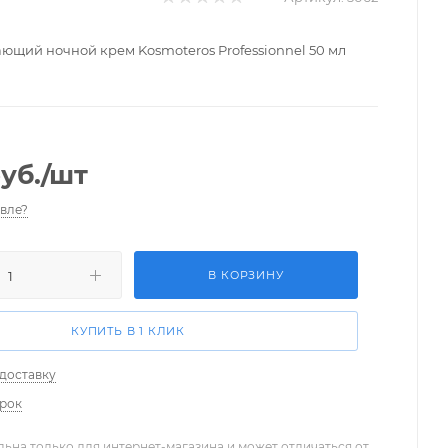
ющий ночной крем Kosmoteros Professionnel 50 мл
уб.
/шт
вле?
В КОРЗИНУ
КУПИТЬ В 1 КЛИК
 доставку
арок
льна только для интернет-магазина и может отличаться от