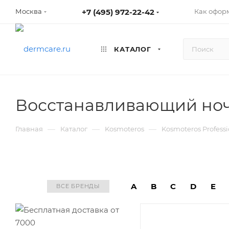
+7 (495) 972-22-42
Как оформ
Москва
КАТАЛОГ
Восстанавливающий ночн
—
—
—
Главная
Каталог
Kosmoteros
Kosmoteros Profess
A
B
C
D
E
ВСЕ БРЕНДЫ