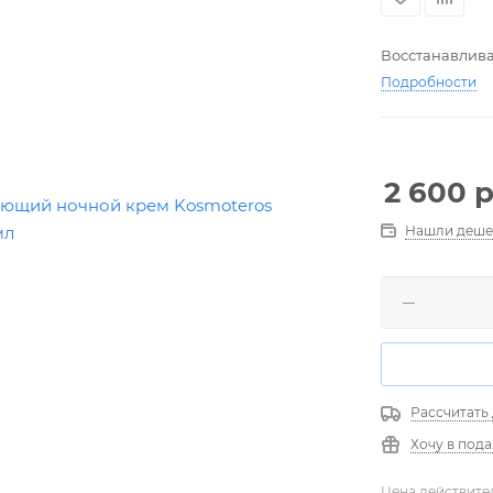
Восстанавлива
Подробности
2 600
р
Нашли деше
Рассчитать
Хочу в под
Цена действите