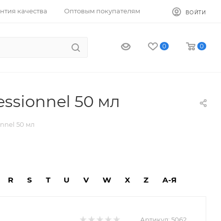
нтия качества
Оптовым покупателям
ВОЙТИ
0
0
ssionnel 50 мл
nnel 50 мл
R
S
T
U
V
W
X
Z
А-Я
Артикул:
5062