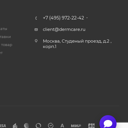
+7 (495) 972-22-42
латы
client@dermcare.ru
тавки
Москва, Студеный проезд, д.2 ,
 товар
корп.1
ет