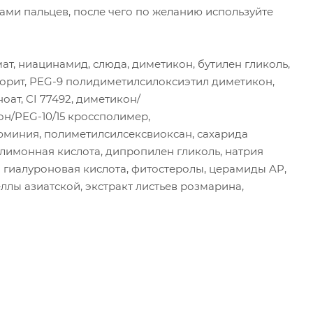
ми пальцев, после чего по желанию используйте
ат, ниацинамид, слюда, диметикон, бутилен гликоль,
торит, PEG-9 полидиметилсилоксиэтил диметикон,
оат, CI 77492, диметикон/
н/PEG-10/15 кроссполимер,
люминия, полиметилсилсексвиоксан, сахарида
9, лимонная кислота, дипропилен гликоль, натрия
 гиалуроновая кислота, фитостеролы, церамиды AP,
еллы азиатской, экстракт листьев розмарина,