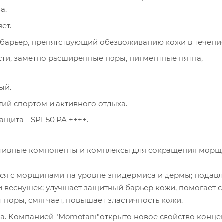
а.
ет.
барьер, препятствующий обезвоживанию кожи в течение
ти, заметно расширенные поры, пигментные пятна,
ый.
тий спортом и активного отдыха.
ащита - SPF50 PA ++++.
ктивные компоненты и комплексы для сокращения морщи
я с морщинами на уровне эпидермиса и дермы; подавл
и веснушек; улучшает защитный барьер кожи, помогает 
т поры, смягчает, повышает эластичность кожи.
а. Компанией "Momotani"открыто новое свойство концен