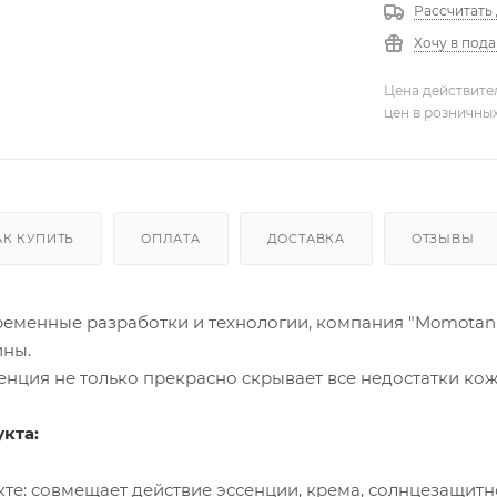
Рассчитать
Хочу в под
Цена действите
цен в розничны
АК КУПИТЬ
ОПЛАТА
ДОСТАВКА
ОТЗЫВЫ
еменные разработки и технологии, компания "Momotani"
ны.
енция не только прекрасно скрывает все недостатки кожи
кта:
укте: cовмещает действие эссенции, крема, солнцезащит