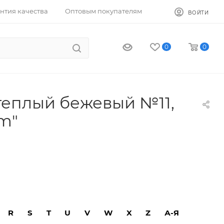
нтия качества
Оптовым покупателям
ВОЙТИ
0
0
теплый бежевый №11,
am"
R
S
T
U
V
W
X
Z
А-Я