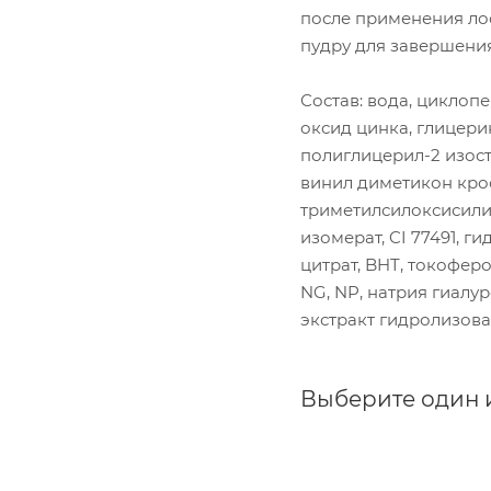
после применения ло
пудру для завершени
Состав: вода, циклоп
оксид цинка, глицери
полиглицерил-2 изост
винил диметикон кро
триметилсилоксисилик
изомерат, CI 77491, г
цитрат, BHT, токофер
NG, NP, натрия гиалу
экстракт гидролизов
Выберите один 