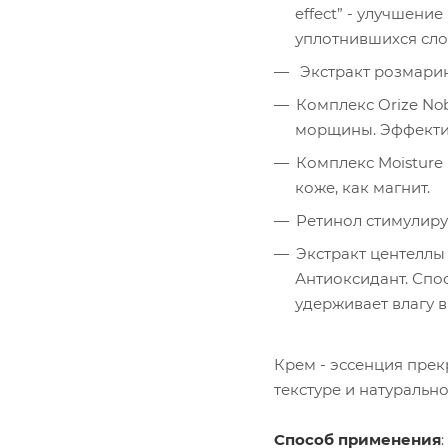
effect” - улучшен
уплотнившихся сло
Экстракт розмарин
Комплекс Orize Nob
морщины. Эффектив
Комплекс Moisture
коже, как магнит.
Ретинол стимулиру
Экстракт центеллы
Антиоксидант. Спо
удерживает влагу 
Крем - эссенция прек
текстуре и натурально
Способ применения
: