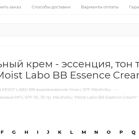
ить заказ
Способы доставки
Варианты оплаты
Гара
ый крем - эссенция, тон 
"Moist Labo BB Essence Cre
—
 MOIST LABO BB выравнивание тона с SPF Meishoku
вый №11, SPF 50, 30 гр. Meishoku "Moist Labo BB Essence Cream"
F
G
H
I
J
K
L
M
N
O
P
Q