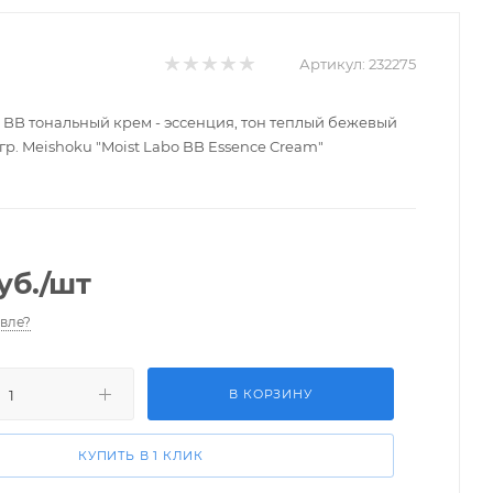
Артикул:
232275
B тональный крем - эссенция, тон теплый бежевый
0 гр. Meishoku "Moist Labo BB Essence Cream"
уб.
/шт
вле?
В КОРЗИНУ
КУПИТЬ В 1 КЛИК