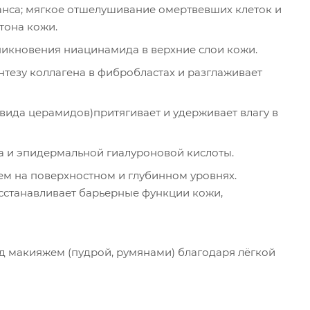
ланса; мягкое отшелушивание омертвевших клеток и
тона кожи.
никновения ниацинамида в верхние слои кожи.
тезу коллагена в фибробластах и ​​разглаживает
 вида церамидов)притягивает и удерживает влагу в
а и эпидермальной гиалуроновой кислоты.
м на поверхностном и глубинном уровнях.
осстанавливает барьерные функции кожи,
од макияжем (пудрой, румянами) благодаря лёгкой