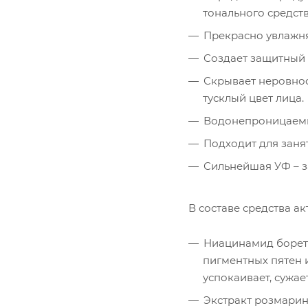
тонального средств
Прекрасно увлажня
Создает защитный 
Скрывает неровнос
тусклый цвет лица.
Водонепроницаем
Подходит для заня
Сильнейшая УФ – з
В составе средства а
Ниацинамид боретс
пигментных пятен 
успокаивает, сужае
Экстракт розмарин