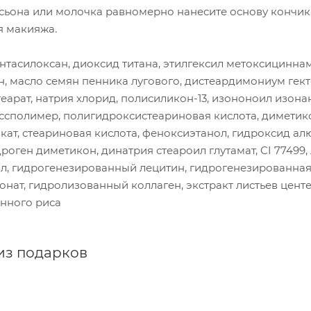
сьона или молочка равномерно нанесите основу кончика
я макияжа.
ентасилоксан, диоксид титана, этилгексил метоксициннам
н, масло семян пенника лугового, дистеардимониум гек
еарат, натрия хлорид, полисиликон-13, изононоил изонан
ссполимер, полигидроксистеариновая кислота, диметико
ат, стеариновая кислота, феноксиэтанол, гидроксид а
идроген диметикон, динатрия стеароил глутамат, CI 7749
ол, гидрогенезированный лецитин, гидрогенезированная
ронат, гидролизованный коллаген, экстракт листьев цент
анного риса
из подарков