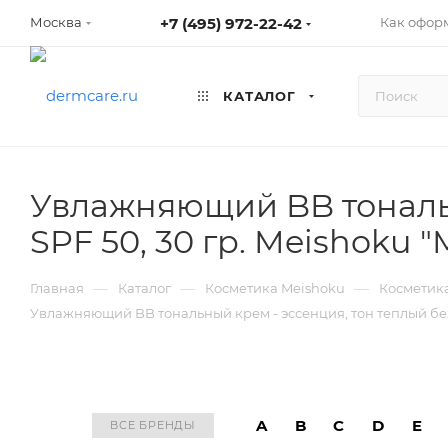
+7 (495) 972-22-42
Как оформ
Москва
КАТАЛОГ
Увлажняющий BB тональн
SPF 50, 30 гр. Meishoku 
—
—
—
Главная
Каталог
Косметика Meishoku
Косметика
Увлажняющий BB тональный крем - эссенция, тон теплый беже
A
B
C
D
E
ВСЕ БРЕНДЫ