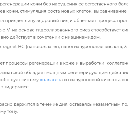
ие регенерации кожи без нарушения ее естественного ба
ев кожи, стимуляция роста новых клеток, выравнивание 
а придает лицу здоровый вид и облегчает процесс про
le-V на основе гидролизованного риса способствует син
но действует в сочетании с ниацинамидом.
 magnet HC (наноколлаген, наногиалуроновая кислота, 3
ет процессы регенерации в коже и выработки коллаген
 азиатской обладает мощным регенерирующим действие
собствует синтезу
коллаген
а и гиалуроновой кислоты, в
в эпидермисе.
расно держится в течение дня, оставаясь незаметным п
му тону.