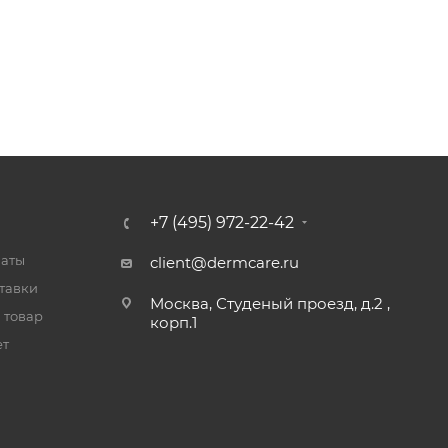
+7 (495) 972-22-42
латы
client@dermcare.ru
тавки
Москва, Студеный проезд, д.2 ,
 товар
корп.1
ет