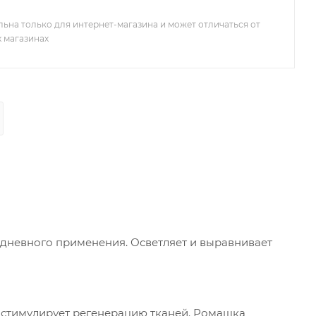
льна только для интернет-магазина и может отличаться от
х магазинах
невного применения. Осветляет и выравнивает
, стимулирует регенерацию тканей. Ромашка