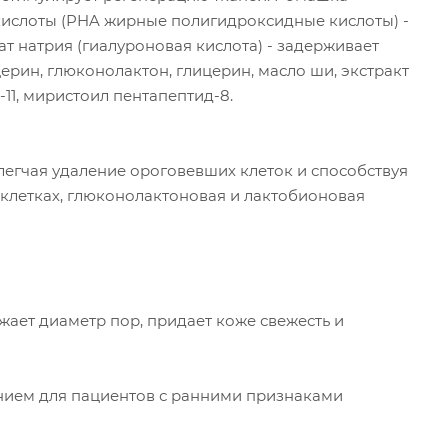
кислоты (PHA жирные полигидроксидные кислоты) -
 натрия (гиалуроновая кислота) - задерживает
ерин, глюконолактон, глицерин, масло ши, экстракт
11, миристоил пентапептид-8.
легчая удаление ороговевших клеток и способствуя
 клетках, глюконолактоновая и лактобионовая
ужает диаметр пор, придает коже свежесть и
ием для пациентов с ранними признаками