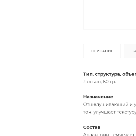
ОПИСАНИЕ
К
Тип, структура, объе
Лосьон, 60 гр.
Назначение
Отшелушивающий и ув
тон, улучшает тексту
Состав
Аллантоин - смягчает