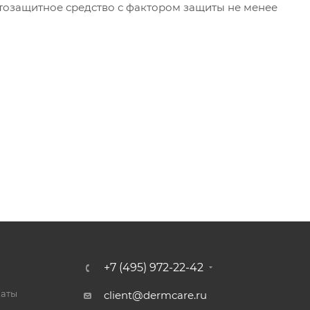
тозащитное средство с фактором защиты не менее
+7 (495) 972-22-42
латы
client@dermcare.ru