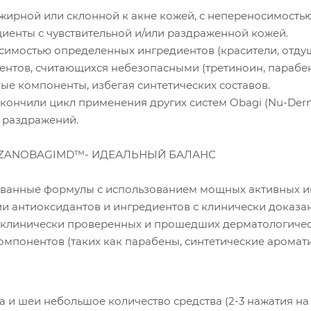
жирной или склонной к акне кожей, с непереносимостью
иенты с чувствительной и/или раздраженной кожей.
имостью определенных ингредиентов (красители, отдушк
нтов, считающихся небезопасными (третиноин, парабен
е компоненты, избегая синтетических составов.
кончили цикл применения других систем Obagi (Nu-Derm
и раздражений.
SUZANOBAGIMD™- ИДЕАЛЬНЫЙ БАЛАНС
ванные формулы с использованием мощных активных ин
и антиоксидантов и ингредиентов с клинически доказа
 клинически проверенных и прошедших дерматологическ
омпонентов (таких как парабены, синтетические аромати
а и шеи небольшое количество средства (2-3 нажатия на 