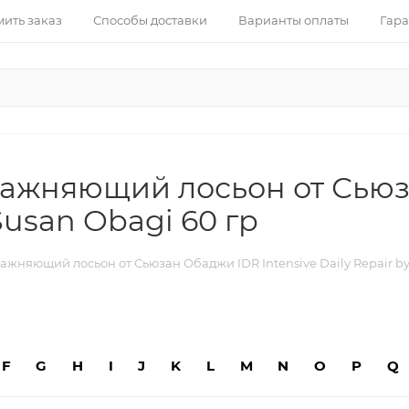
ить заказ
Способы доставки
Варианты оплаты
Гара
ажняющий лосьон от Сьюз
 Susan Obagi 60 гр
няющий лосьон от Сьюзан Обаджи IDR Intensive Daily Repair by 
F
G
H
I
J
K
L
M
N
O
P
Q