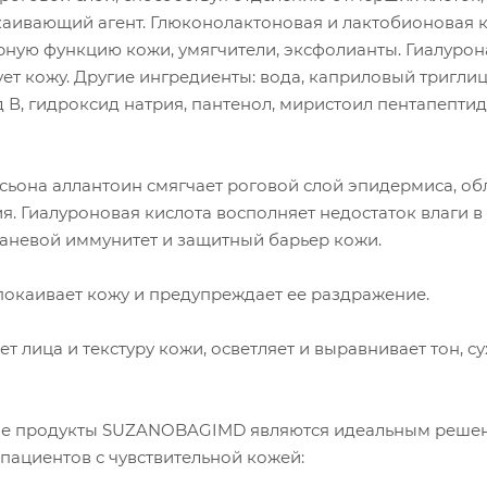
окаивающий агент. Глюконолактоновая и лактобионовая 
ую функцию кожи, умягчители, эксфолианты. Гиалуронат
ет кожу. Другие ингредиенты: вода, каприловый триглиц
 В, гидроксид натрия, пантенол, миристоил пентапептид-
сьона аллантоин смягчает роговой слой эпидермиса, об
. Гиалуроновая кислота восполняет недостаток влаги в
каневой иммунитет и защитный барьер кожи.
покаивает кожу и предупреждает ее раздражение.
т лица и текстуру кожи, осветляет и выравнивает тон, с
ые продукты SUZANOBAGIMD являются идеальным решен
 пациентов с чувствительной кожей: