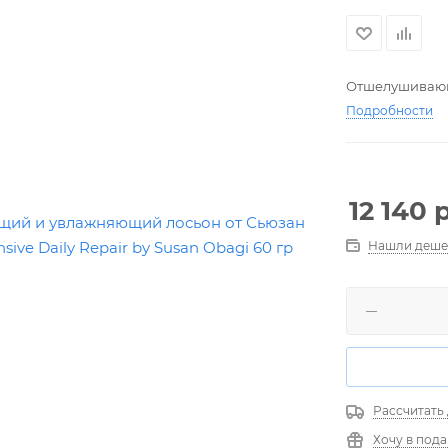
Отшелушивающ
Подробности
12 140
р
Нашли деше
Рассчитать
Хочу в под