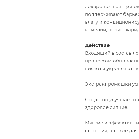
лекарственная - усп
поддерживают барьерн
влагу и кондициониру
камелии, полисахарид
Действие
Входящий в состав ло
процессам обновления
кислоты укрепляют т
Экстракт ромашки ус
Средство улучшает цве
здоровое сияние.
Мягкие и эффективн
старения, а также для