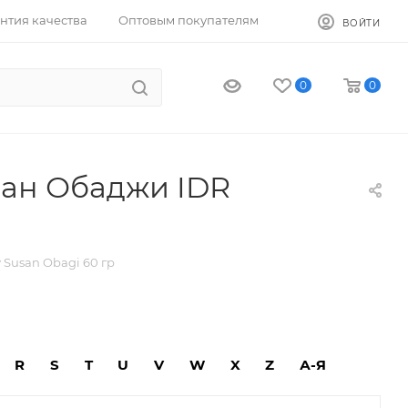
нтия качества
Оптовым покупателям
ВОЙТИ
0
0
ан Обаджи IDR
Susan Obagi 60 гр
R
S
T
U
V
W
X
Z
А-Я