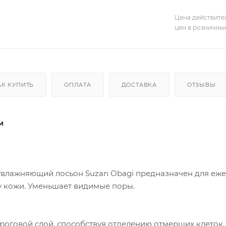
Цена действите
цен в розничны
АК КУПИТЬ
ОПЛАТА
ДОСТАВКА
ОТЗЫВЫ
м
лажняющий лосьон Suzan Obagi предназначен для ежед
ру кожи. Уменьшает видимые поры.
 роговой слой, способствуя отделению отмерших клеток