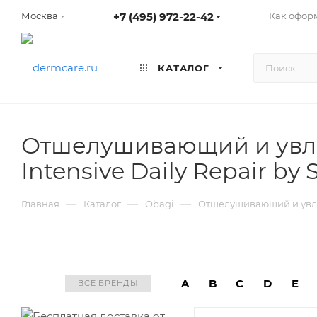
+7 (495) 972-22-42
Как оформ
Москва
КАТАЛОГ
Отшелушивающий и увл
Intensive Daily Repair by
—
—
—
Главная
Каталог
Obagi
Отшелушивающий и увлаж
A
B
C
D
E
ВСЕ БРЕНДЫ