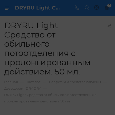
0
DRYRU Light Средство от обильного потоотделения с пролонгированным действием. 50 мл. купить по выгодной цене в интернет магазине
DRYRU Light
Средство от
обильного
потоотделения с
пролонгированным
действием. 50 мл.
—
—
—
Главная
Каталог
Салфетки и средства гигиены
—
Дезодорант DRY DRY
DRYRU Light Средство от обильного потоотделения с
пролонгированным действием. 50 мл.