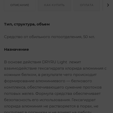
ОПИСАНИЕ
КАК КУПИТЬ
ОПЛАТА
Д
Тип, структура, объем
Средство от обильного потоотделения, 50 мл.
Назначение
В основе действия DRYRU Light лежит
взаимодействие гексагидрата хлорида алюминия с
кожным белком, в результате чего происходит
формирование алюминиевого — белкового
комплекса, обеспечивающего сужение протоков
потовых желез. Формула средства обеспечивает
безопасность его использования. Гексагидрат
хлорида алюминия не растворяется в порах, не
поступает в организм и не влияет на работу