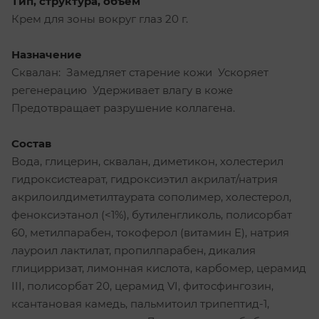
Тип, структура, объем
Крем для зоны вокруг глаз 20 г.
Назначение
Сквалан: Замедляет старение кожи Ускоряет
регенерацию Удерживает влагу в коже
Предотвращает разрушение коллагена.
Состав
Вода, глицерин, сквалан, диметикон, холестерил
гидроксистеарат, гидроксиэтил акрилат/натрия
акрилоилдиметилтаурата сополимер, холестерол,
феноксиэтанол (<1%), бутиленгликоль, полисорбат
60, метилпарабен, токоферол (витамин Е), натрия
лауроил лактилат, пропилпарабен, дикалия
глицирризат, лимонная кислота, карбомер, церамид
III, полисорбат 20, церамид VI, фитосфингозин,
ксантановая камедь, пальмитоил трипептид-1,