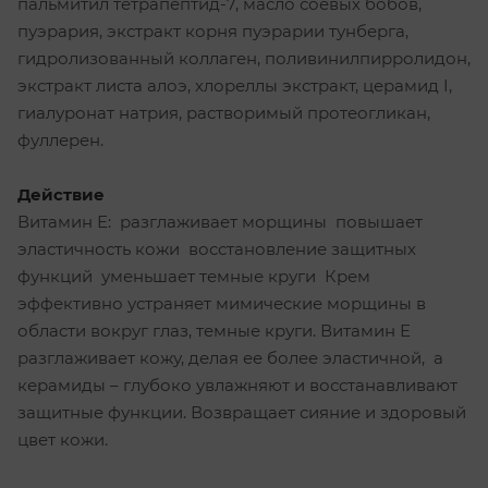
пальмитил тетрапептид-7, масло соевых бобов,
пуэрария, экстракт корня пуэрарии тунберга,
гидролизованный коллаген, поливинилпирролидон,
экстракт листа алоэ, хлореллы экстракт, церамид I,
гиалуронат натрия, растворимый протеогликан,
фуллерен.
Действие
Витамин Е: разглаживает морщины повышает
эластичность кожи восстановление защитных
функций уменьшает темные круги Крем
эффективно устраняет мимические морщины в
области вокруг глаз, темные круги. Витамин Е
разглаживает кожу, делая ее более эластичной, а
керамиды – глубоко увлажняют и восстанавливают
защитные функции. Возвращает сияние и здоровый
цвет кожи.