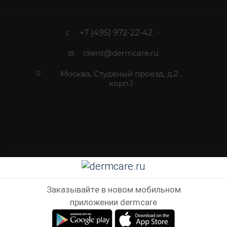
+7 (495) 972-22-42
client@dermcare.ru
Москва, Студеный проезд, д.2 ,
корп.1
2012 - 2026 © Dermcare.ru - интернет-магазин косметики
Заказывайте в новом мобильном
приложении dermcare
В КОРЗИНУ