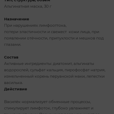
Альгинатная маска, 30 г
Назначение
При нарушениях лимфооттока,
потери эластичности и свежест кожи лица, при
появлении отёчности, припухлости и мешков под
глазами.
Состав
Активные ингредиенты: диатомит, альгинаты
водорослей, сульфат кальция, пирофосфат натрия,
измельченный корень перуанской маки, лепестки
василька.
Дейстивие
Василёк нормализует обменные процессы,
стимулирует лимфоток, глубоко увлажняет и