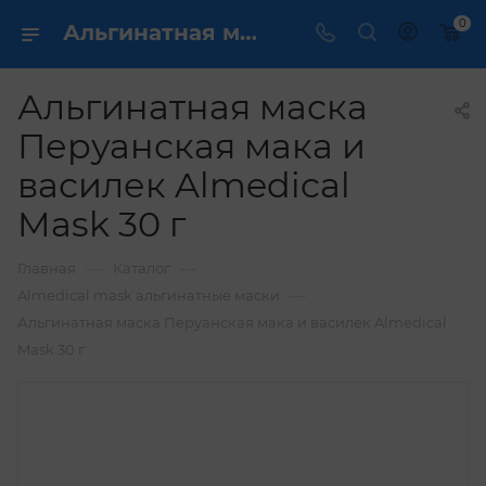
0
Альгинатная маска Перуанская мака и василек Almedical Mask 30 г купить по выгодной цене в интернет магазине
Альгинатная маска
Перуанская мака и
василек Almedical
Mask 30 г
—
—
Главная
Каталог
—
Almedical mask альгинатные маски
Альгинатная маска Перуанская мака и василек Almedical
Mask 30 г