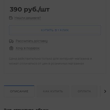
390
руб.
/шт
Нашли дешевле?
КУПИТЬ В 1 КЛИК
Рассчитать доставку
Хочу в подарок
Цена действительна только для интернет-магазина и
может отличаться от цен в розничных магазинах
ОПИСАНИЕ
КАК КУПИТЬ
ОПЛАТА
Д
Тип, структура, объем