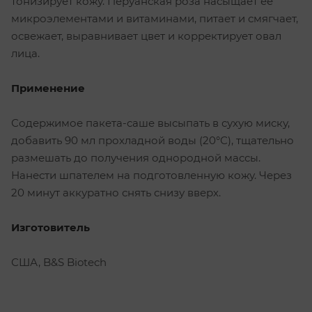
тонизирует кожу. Перуанская роза насыщает ее
микроэлементами и витаминами, питает и смягчает,
освежает, выравнивает цвет и корректирует овал
лица.
Применение
Содержимое пакета-саше высыпать в сухую миску,
добавить 90 мл прохладной воды (20°С), тщательно
размешать до получения однородной массы.
Нанести шпателем на подготовленную кожу. Через
20 минут аккуратно снять снизу вверх.
Изготовитель
США, B&S Biotech