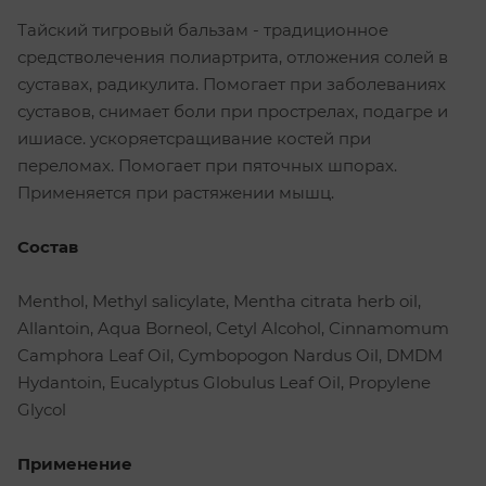
Тайский тигровый бальзам - традиционное
средстволечения полиартрита, отложения солей в
суставах, радикулита. Помогает при заболеваниях
суставов, снимает боли при прострелах, подагре и
ишиасе. ускоряетсращивание костей при
переломах. Помогает при пяточных шпорах.
Применяется при растяжении мышц.
Состав
Menthol, Methyl salicylate, Mentha citrata herb oil,
Allantoin, Aqua Borneol, Cetyl Alcohol, Cinnamomum
Camphora Leaf Oil, Cymbopogon Nardus Oil, DMDM
Hydantoin, Eucalyptus Globulus Leaf Oil, Propylene
Glycol
Применение