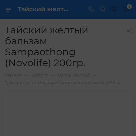
0
Тайский желтый бальзам Sampaothong (Novolife) 200гр. купить по выгодной цене в интернет магазине
Тайский желтый
бальзам
Sampaothong
(Novolife) 200гр.
—
—
—
Главная
Каталог
Banna Тайланд
Тайский желтый бальзам Sampaothong (Novolife) 200гр.