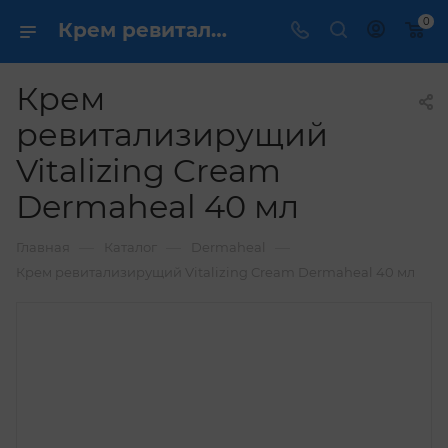
0
Крем ревитализирущий Vitalizing Cream Dermaheal 40 мл купить по выгодной цене в интернет магазине
Крем
ревитализирущий
Vitalizing Cream
Dermaheal 40 мл
—
—
—
Главная
Каталог
Dermaheal
Крем ревитализирущий Vitalizing Cream Dermaheal 40 мл