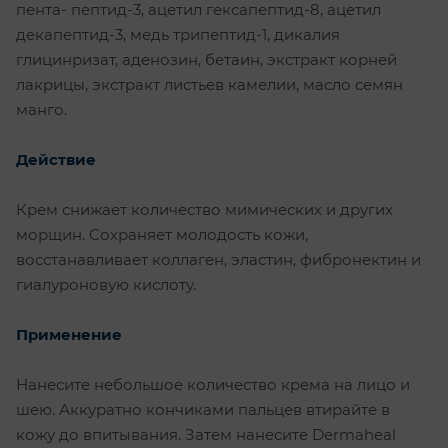
пента- пептид-3, ацетил гексапептид-8, ацетил
декапептид-3, медь трипептид-1, дикалия
глицинризат, аденозин, бетаин, экстракт корней
лакрицы, экстракт листьев камелии, масло семян
манго.
Действие
Крем снижает количество мимических и других
морщин. Сохраняет молодость кожи,
восстанавливает коллаген, эластин, фибронектин и
гиалуроновую кислоту.
Применение
Нанесите небольшое количество крема на лицо и
шею. Аккуратно кончиками пальцев втирайте в
кожу до впитывания. Затем нанесите Dermaheal