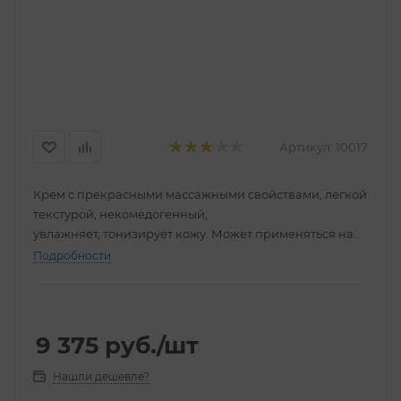
Артикул:
10017
Крем с прекрасными массажными свойствами, легкой
текстурой, некомедогенный,
увлажняет, тонизирует кожу. Может применяться на
лице и теле. А так же в домашних
Подробности
условиях для ухода за кожей тела.
9 375
руб.
/шт
Нашли дешевле?