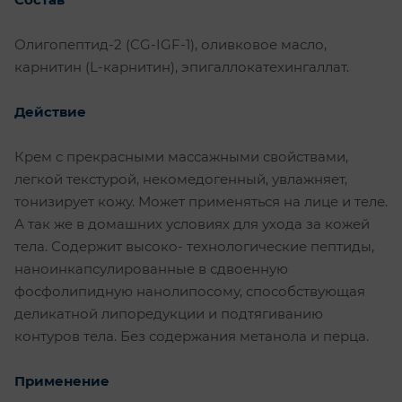
Олигопептид-2 (CG-IGF-1), оливковое масло,
карнитин (L-карнитин), эпигаллокатехингаллат.
Действие
Крем с прекрасными массажными свойствами,
легкой текстурой, некомедогенный, увлажняет,
тонизирует кожу. Может применяться на лице и теле.
А так же в домашних условиях для ухода за кожей
тела. Содержит высоко- технологические пептиды,
наноинкапсулированные в сдвоенную
фосфолипидную нанолипосому, способствующая
деликатной липоредукции и подтягиванию
контуров тела. Без содержания метанола и перца.
Применение