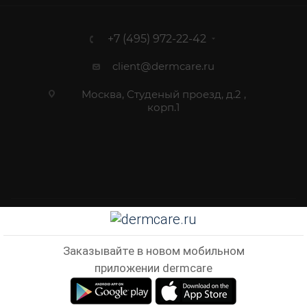
+7 (495) 972-22-42
client@dermcare.ru
Москва, Студеный проезд, д.2 ,
корп.1
2012 - 2026 © Dermcare.ru - интернет-магазин косметики
Заказывайте в новом мобильном
приложении dermcare
В КОРЗИНУ