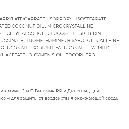
APRYLATE/CAPRATE . ISOPROPYL ISOSTEARATE .
ATED COCONUT OIL . MICROCRYSTALLINE
E . CETYL ALCOHOL . GLUCOSYL HESPERIDIN .
UCCINATE . TROMETHAMINE . BISABOLOL . CAFFEINE
M GLUCONATE . SODIUM HYALURONATE . PALMITIC
 ACETATE . O-CYMEN-5-OL . TOCOPHEROL .
итамины С и Е, Витамин РР и Дипептид для
ксом для защиты от воздействия окружающей среды,