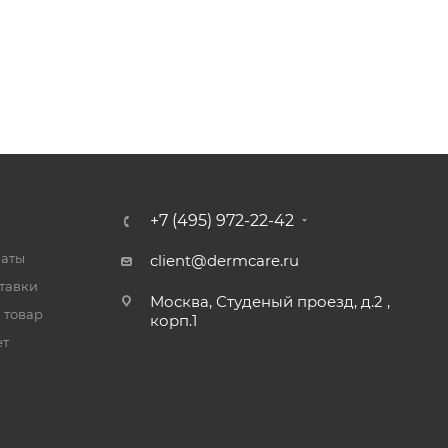
+7 (495) 972-22-42
латы
client@dermcare.ru
тавки
Москва, Студеный проезд, д.2 ,
 товар
корп.1
ет