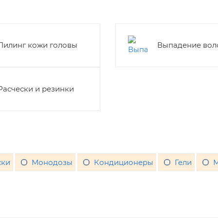
Пилинг кожи головы
Выпадение вол
Расчески и резинки
ки
Монодозы
Кондиционеры
Гели
М