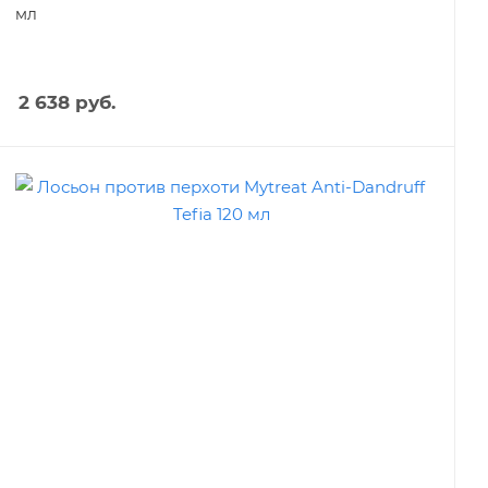
мл
2 638
руб.