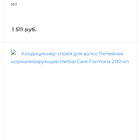
мл
1 511
руб.