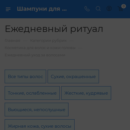
0
Шампуни для волос для ежедневного применения купить по выгодной цене ✔️ - Все типы волос - Сухие, окрашенные - Тонкие, ослабленные - Жесткие, кудрявые - Вьющиеся, непослушные - Жирная кожа, сухие волосы - Чувствительная кожа головы - Светлые волосы - Возрастные волосы
Ежедневный ритуал
—
—
Главная
Категории рубрик
—
Косметика для волос и кожи головы
Ежедневный уход за волосами
Все типы волос
Сухие, окрашенные
Тонкие, ослабленные
Жесткие, кудрявые
Вьющиеся, непослушные
Жирная кожа, сухие волосы