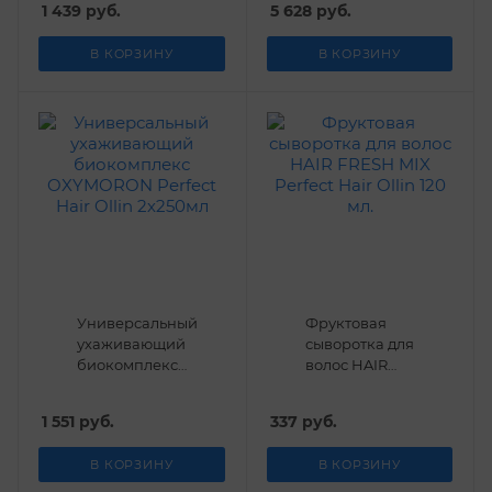
1 439
руб.
5 628
руб.
Urtekram 250
Helen Seward
мл
1000 мл
В КОРЗИНУ
В КОРЗИНУ
Универсальный
Фруктовая
ухаживающий
сыворотка для
биокомплекс
волос HAIR
OXYMORON
FRESH MIX
Perfect Hair
Perfect Hair
1 551
руб.
337
руб.
Ollin 2х250мл
Ollin 120 мл.
В КОРЗИНУ
В КОРЗИНУ