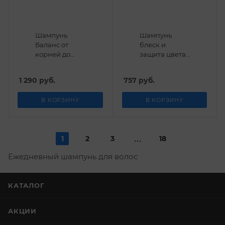
Шампунь
Шампунь
Баланс от
блеск и
корней до
защита цвета
кончиков
для
Bionika Ollin
окрашенных
1 290
руб.
757
руб.
750 мл
волос 5/S
HYDRA
В КОРЗИНУ
В КОРЗИНУ
SHAMPOO
Helen Seward
75 мл
1
2
3
18
Ежедневный шампунь для волос
КАТАЛОГ
АКЦИИ