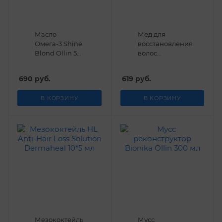
Масло
Мед для
Омега-3 Shine
восстановления
Blond Ollin 50
волос
мл
PERFECT HAIR
Ollin
690
руб.
619
руб.
Professional 30
мл
В КОРЗИНУ
В КОРЗИНУ
Мезококтейль
Мусс