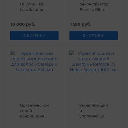
HL Anti-Hair
реконструктор
Loss Solution
Bionika Ollin
Dermaheal
300 мл
10*5 мл
10 000
руб.
1 590
руб.
В КОРЗИНУ
В КОРЗИНУ
Органический
Укрепляющий
спрей-
и
кондиционер
уплотняющий
для волос
шампунь
Розмарин
Reforce 1/S