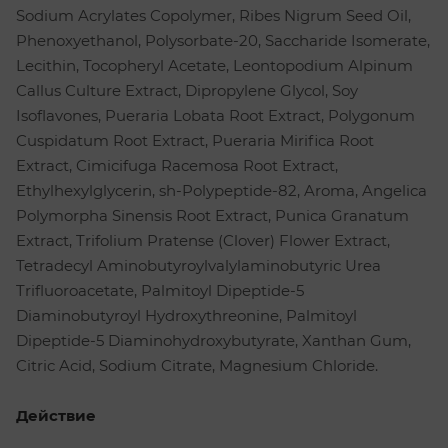
Sodium Acrylates Copolymer, Ribes Nigrum Seed Oil,
Phenoxyethanol, Polysorbatе-20, Saccharide Isomerate,
Lecithin, Tocopheryl Acetate, Leontopodium Alpinum
Callus Culture Extract, Dipropylene Glycol, Soy
Isoflavones, Pueraria Lobata Root Extract, Polygonum
Cuspidatum Root Extract, Pueraria Mirifica Root
Extract, Cimicifuga Racemosa Root Extract,
Ethylhexylglycerin, sh-Polypeptide-82, Aroma, Angelica
Polymorpha Sinensis Root Extract, Punica Granatum
Extract, Trifolium Pratense (Clover) Flower Extract,
Tetradecyl Aminobutyroylvalylaminobutyric Urea
Trifluoroacetate, Palmitoyl Dipeptide-5
Diaminobutyroyl Hydroxythreonine, Palmitoyl
Dipeptide-5 Diaminohydroxybutyrate, Xanthan Gum,
Citric Acid, Sodium Citrate, Magnesium Chloride.
Действие