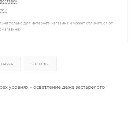
 доставку
арок
льна только для интернет-магазина и может отличаться от
х магазинах
ТАВКА
ОТЗЫВЫ
ех уровнях – осветление даже застарелого