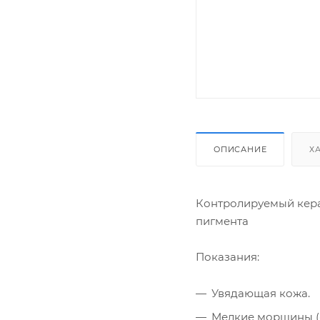
ОПИСАНИЕ
Х
Контролируемый керат
пигмента
Показания:
Увядающая кожа.
Мелкие морщины («