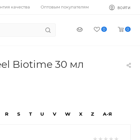
нтия качества
Оптовым покупателям
ВОЙТИ
0
0
el Biotime 30 мл
R
S
T
U
V
W
X
Z
А-Я