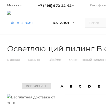
+7 (495) 972-22-42
Как оформ
Москва
КАТАЛОГ
Осветляющий пилинг Biot
—
—
—
Главная
Каталог
Biotime
Осветляющий пилинг Bi
A
B
C
D
E
ВСЕ БРЕНДЫ