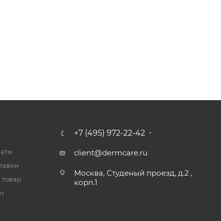
+7 (495) 972-22-42
латы
client@dermcare.ru
тавки
Москва, Студеный проезд, д.2 ,
 товар
корп.1
ет