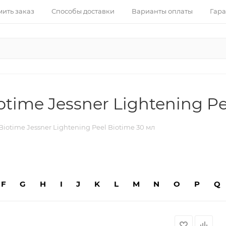
ить заказ
Способы доставки
Варианты оплаты
Гара
ime Jessner Lightening Pe
otime Jessner Lightening Peel Biotime 30 мл
F
G
H
I
J
K
L
M
N
O
P
Q