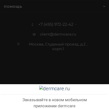
ПОМОЩЬ
+7 (495) 972-22-42
client@dermcare.ru
Москва, Студеный проезд, д.2 ,
корп.1
2012 - 2026 © Dermcare.ru - интернет-магазин косметики
Заказывайте в новом мобильном
приложении dermcare
В КОРЗИНУ