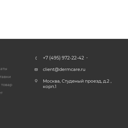
+7 (495) 972-22-42
латы
client@dermcare.ru
тавки
Москва, Студеный проезд, д.2 ,
 товар
корп.1
ет