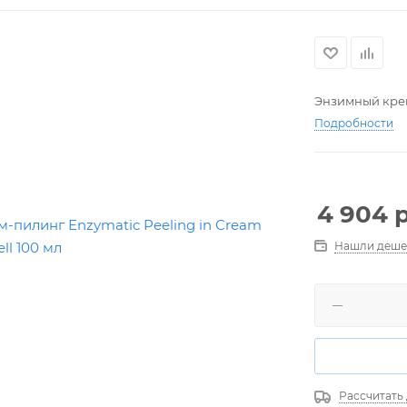
Энзимный крем
Подробности
4 904
р
Нашли деше
Рассчитать