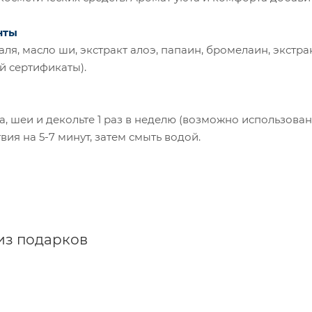
нты
ля, масло ши, экстракт алоэ, папаин, бромелаин, экст
й сертификаты).
а, шеи и декольте 1 раз в неделю (возможно использова
вия на 5-7 минут, затем смыть водой.
из подарков