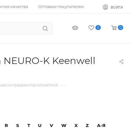
нтия качества
Оптовым покупателям
ВОЙТИ
0
0
m NEURO-K Keenwell
—
ных ингредиентов косметика
R
S
T
U
V
W
X
Z
А-Я