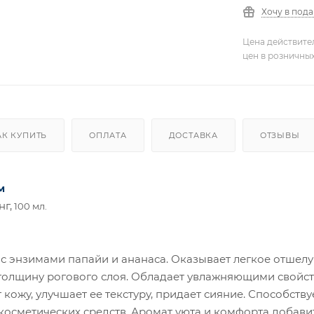
Хочу в под
Цена действите
цен в розничны
АК КУПИТЬ
ОПЛАТА
ДОСТАВКА
ОТЗЫВЫ
м
г,
100 мл.
с энзимами папайи и ананаса. Оказывает легкое отше
 толщину рогового слоя. Обладает увлажняющими свойст
 кожу, улучшает ее текстуру, придает сияние. Способс
осметических средств. Аромат уюта и комфорта добави