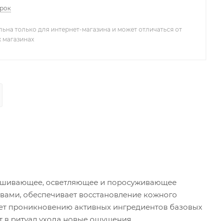
арок
льна только для интернет-магазина и может отличаться от
х магазинах
лушивающее, осветляющее и поросуживающее
вами, обеспечивает восстановление кожного
твует проникновению активных ингредиентов базовых
т в ритуал ухода новые ощущения.