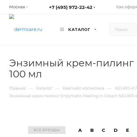
+7 (495) 972-22-42
Как оформ
Москва
КАТАЛОГ
Энзимный крем-пилинг E
100 мл
—
—
—
Главная
Каталог
Keenwell косметика
NEURO-K Л
Энзимный крем-пилинг Enzymatic Peeling in Cream NEURO-K
A
B
C
D
E
ВСЕ БРЕНДЫ