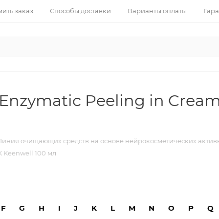
ить заказ
Способы доставки
Варианты оплаты
Гара
nzymatic Peeling in Crea
иния очищающих средств на основе нейрокосметических актив
 Keenwell 100 мл
F
G
H
I
J
K
L
M
N
O
P
Q